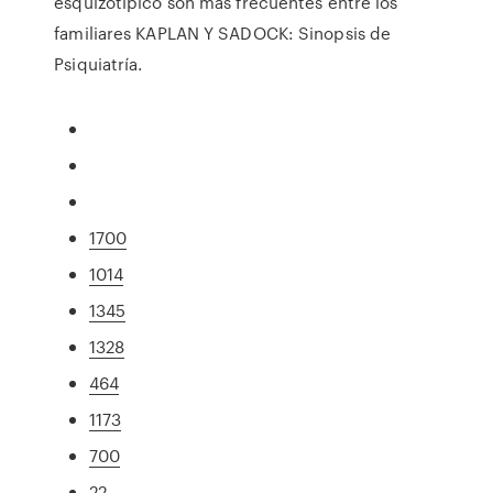
esquizotipico son más frecuentes entre los
familiares KAPLAN Y SADOCK: Sinopsis de
Psiquiatría.
1700
1014
1345
1328
464
1173
700
22