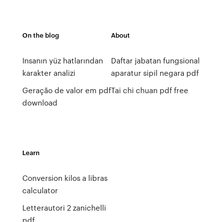
On the blog
About
Insanın yüz hatlarından
Daftar jabatan fungsional
karakter analizi
aparatur sipil negara pdf
Geração de valor em pdf
Tai chi chuan pdf free
download
Learn
Conversion kilos a libras
calculator
Letterautori 2 zanichelli
pdf