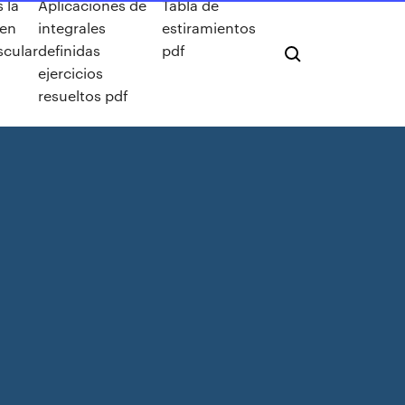
 la
Aplicaciones de
Tabla de
en
integrales
estiramientos
scular
definidas
pdf
ejercicios
resueltos pdf