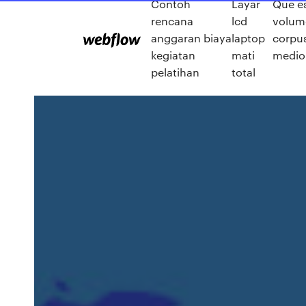
Contoh
Layar
Que es
rencana
lcd
volum
anggaran biaya
laptop
corpu
kegiatan
mati
medio
pelatihan
total