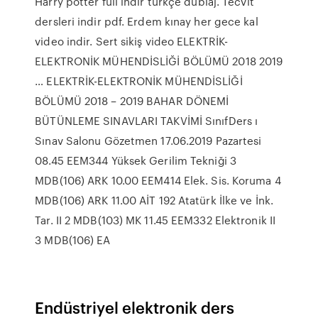
Harry potter full indir türkçe dublaj. Tecvit
dersleri indir pdf. Erdem kınay her gece kal
video indir. Sert sikiş video ELEKTRİK-
ELEKTRONİK MÜHENDİSLİĞİ BÖLÜMÜ 2018 2019
… ELEKTRİK-ELEKTRONİK MÜHENDİSLİĞİ
BÖLÜMÜ 2018 – 2019 BAHAR DÖNEMİ
BÜTÜNLEME SINAVLARI TAKVİMİ SınıfDers ı
Sınav Salonu Gözetmen 17.06.2019 Pazartesi
08.45 EEM344 Yüksek Gerilim Tekniği 3
MDB(106) ARK 10.00 EEM414 Elek. Sis. Koruma 4
MDB(106) ARK 11.00 AİT 192 Atatürk İlke ve İnk.
Tar. II 2 MDB(103) MK 11.45 EEM332 Elektronik II
3 MDB(106) EA
Endüstriyel elektronik ders