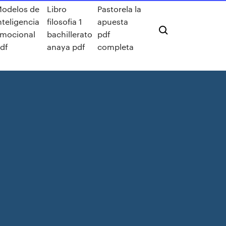
odelos de
Libro
Pastorela la
nteligencia
filosofia 1
apuesta
mocional
bachillerato
pdf
df
anaya pdf
completa