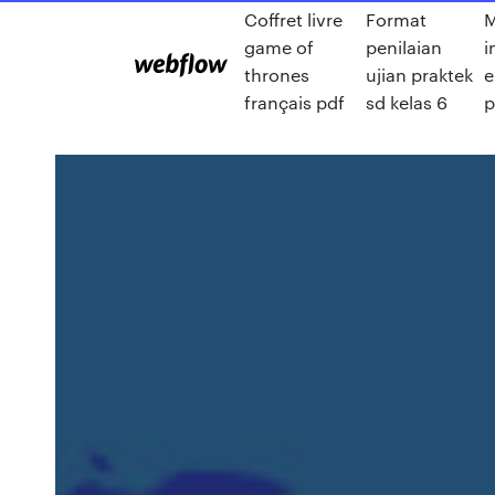
Coffret livre
Format
M
game of
penilaian
i
thrones
ujian praktek
e
français pdf
sd kelas 6
p