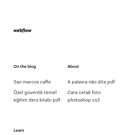
On the blog
About
San marcos caffe
A palavra não dita pdf
Özel güvenlik temel
Cara cetak foto
eğitim ders kitabı pdf
photoshop cs3
Learn