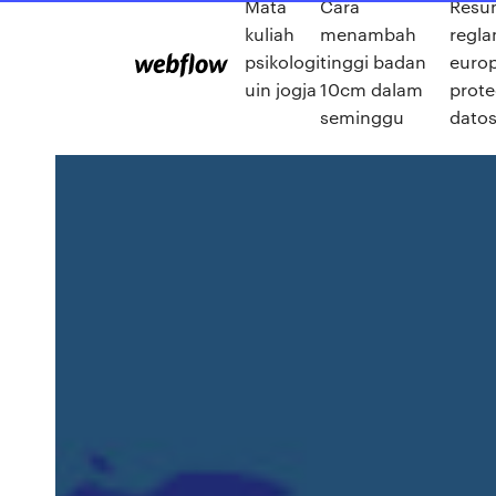
Mata
Cara
Resu
kuliah
menambah
regl
psikologi
tinggi badan
euro
uin jogja
10cm dalam
prote
seminggu
datos