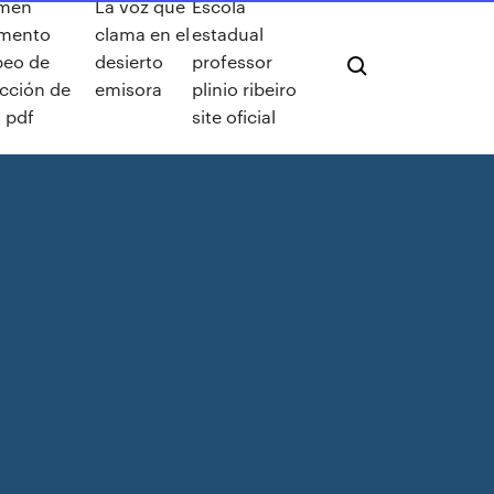
men
La voz que
Escola
amento
clama en el
estadual
peo de
desierto
professor
cción de
emisora
plinio ribeiro
 pdf
site oficial